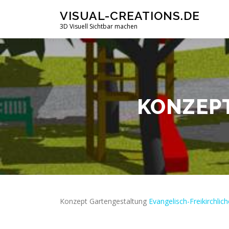
Zum
VISUAL-CREATIONS.DE
Inhalt
3D Visuell Sichtbar machen
springen
KONZEP
Konzept Gartengestaltung
Evangelisch-Freikirchli