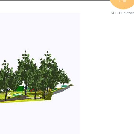
/ 100
SEO Punktzah