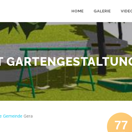
HOME
GALERIE
VIDE
T GARTENGESTALTUNG
che Gemeinde
Gera
77